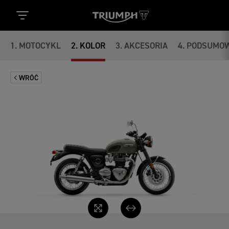
1
.
MOTOCYKL
2
.
KOLOR
3
.
AKCESORIA
4
.
PODSUMOW
WRÓĆ