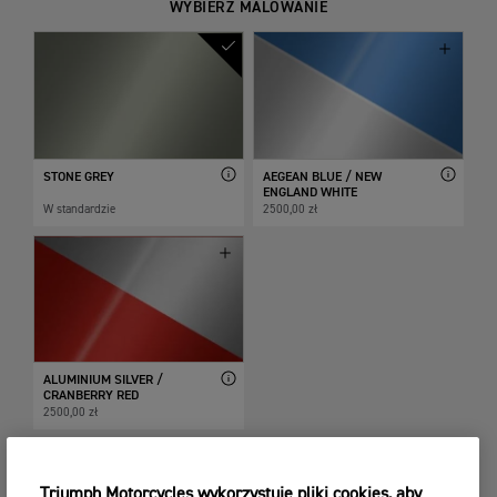
WYBIERZ MALOWANIE
STONE GREY
AEGEAN BLUE / NEW
ENGLAND WHITE
W standardzie
2500,00 zł
ALUMINIUM SILVER /
CRANBERRY RED
2500,00 zł
Triumph Motorcycles wykorzystuje pliki cookies, aby