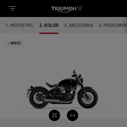
1
.
MOTOCYKL
2
.
KOLOR
3
.
AKCESORIA
4
.
PODSUMOW
WRÓĆ