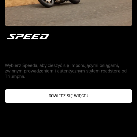
Speed
Wybierz Speeda, aby cieszyć się imponującymi osiągami,
zwinnym prowadzeniem i autentycznym stylem roadstera od
Triumpha.
DOWIEDZ SIĘ WIĘCEJ
PRAWDZIWE LEGENDY NIGDY NIE
SPOCZYWAJĄ NA LAURACH