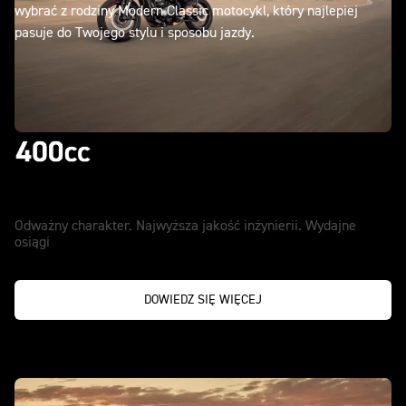
wybrać z rodziny Modern Classic motocykl, który najlepiej
pasuje do Twojego stylu i sposobu jazdy.
Wybieraj tylko to, co najlepsze
Odważny charakter. Najwyższa jakość inżynierii. Wydajne
osiągi
DOWIEDZ SIĘ WIĘCEJ