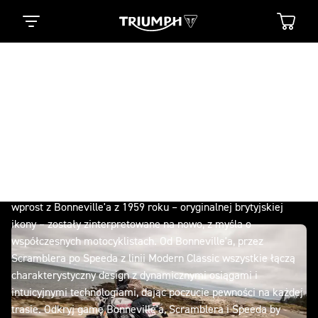
Nowoczesne klasyki
PRAWDZIWE LEGENDY
NIGDY NIE SPOCZYWAJĄ
NA LAURACH
Ponadczasowy brytyjski styl, autentyczny charakter i przeżycia
z jazdy, które pozostaną z Tobą na długo. Wywodzące się
wprost z Bonneville'a z 1959 roku – oryginalnej brytyjskiej
ikony – zostały zinterpretowane na nowo, z myśla o
współczesnych motocyklistach. Od Bonneville'a, przez
Scramblera po Speeda z linii Modern Classic wszystkie łączą
charakterystyczny design z dynamicznymi osiągami i
intuicyjnymi technologiami, dając poczucie pewności na każdej
trasie. Odkryj gamę Bonneville'a, Scramblera i Speeda by