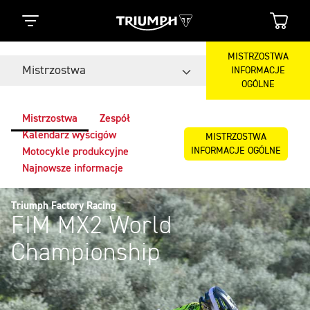
MISTRZOSTWA
Mistrzostwa
INFORMACJE
OGÓLNE
Mistrzostwa
Zespół
Kalendarz wyścigów
MISTRZOSTWA
INFORMACJE OGÓLNE
Motocykle produkcyjne
Najnowsze informacje
Triumph Factory Racing
FIM MX2 World
Championship