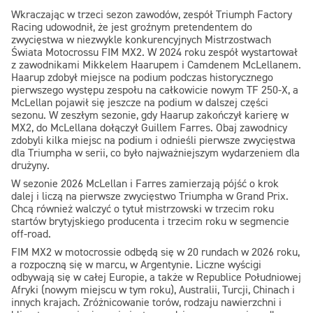
Wkraczając w trzeci sezon zawodów, zespół Triumph Factory
Racing udowodnił, że jest groźnym pretendentem do
zwycięstwa w niezwykle konkurencyjnych Mistrzostwach
Świata Motocrossu FIM MX2. W 2024 roku zespół wystartował
z zawodnikami Mikkelem Haarupem i Camdenem McLellanem.
Haarup zdobył miejsce na podium podczas historycznego
pierwszego występu zespołu na całkowicie nowym TF 250-X, a
McLellan pojawił się jeszcze na podium w dalszej części
sezonu. W zeszłym sezonie, gdy Haarup zakończył karierę w
MX2, do McLellana dołączył Guillem Farres. Obaj zawodnicy
zdobyli kilka miejsc na podium i odnieśli pierwsze zwycięstwa
dla Triumpha w serii, co było najważniejszym wydarzeniem dla
drużyny.
W sezonie 2026 McLellan i Farres zamierzają pójść o krok
dalej i liczą na pierwsze zwycięstwo Triumpha w Grand Prix.
Chcą również walczyć o tytuł mistrzowski w trzecim roku
startów brytyjskiego producenta i trzecim roku w segmencie
off-road.
FIM MX2 w motocrossie odbędą się w 20 rundach w 2026 roku,
a rozpoczną się w marcu, w Argentynie. Liczne wyścigi
odbywają się w całej Europie, a także w Republice Południowej
Afryki (nowym miejscu w tym roku), Australii, Turcji, Chinach i
innych krajach. Zróżnicowanie torów, rodzaju nawierzchni i