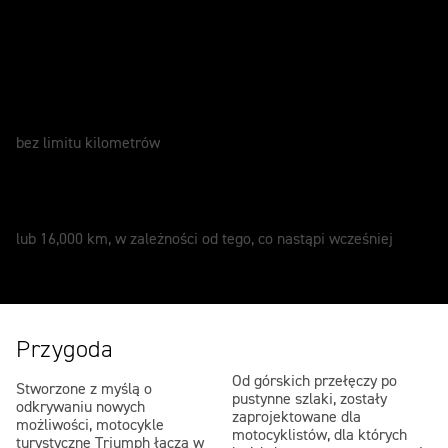
Zadbaj o swój motocykl
GWARANCJA
2 Lata
bez limitu kilometrów
SERWIS
12 miesięcy
lub 16,000 km, w zależności od tego, co nastąpi wcześniej
Przygoda
Od górskich przełęczy po
Stworzone z myślą o
pustynne szlaki, zostały
odkrywaniu nowych
zaprojektowane dla
możliwości, motocykle
motocyklistów, dla których
turystyczne Triumph łączą w