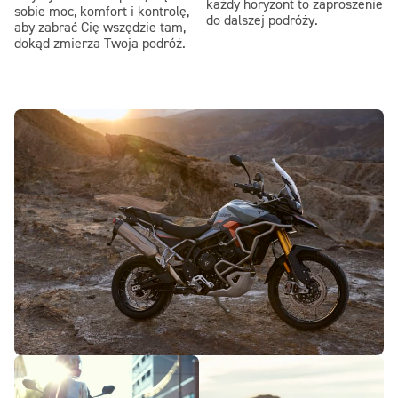
każdy horyzont to zaproszenie
sobie moc, komfort i kontrolę,
do dalszej podróży.
aby zabrać Cię wszędzie tam,
dokąd zmierza Twoja podróż.