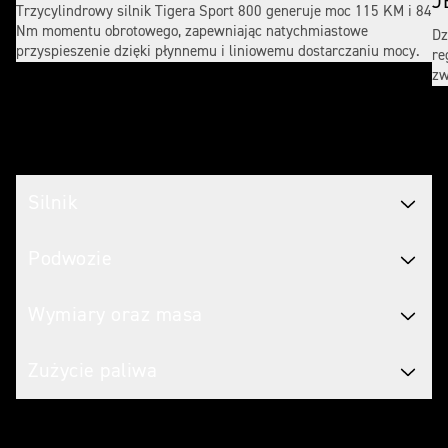
J
Trzycylindrowy silnik Tigera Sport 800 generuje moc 115 KM i 84
Nm momentu obrotowego, zapewniając natychmiastowe
Dz
przyspieszenie dzięki płynnemu i liniowemu dostarczaniu mocy.
re
zw
Specyfikacja
Silnik
Podwozie
Wymiary oraz masa
Zużycie paliwa