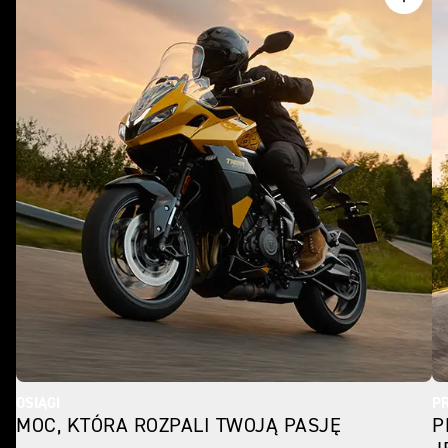
OSIĄGI
P
MOC, KTÓRA ROZPALI TWOJĄ PASJĘ
P