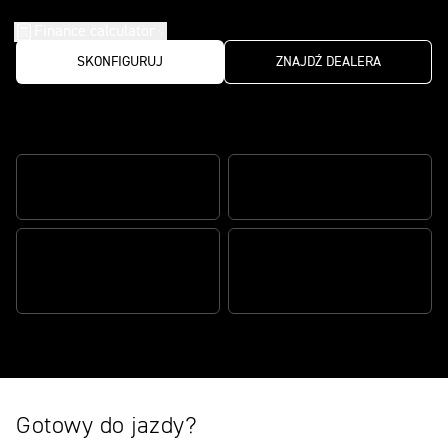
Finance calculator
SKONFIGURUJ
ZNAJDŹ DEALERA
Idealne połączenie osiągów ze smakiem
przygody
ABS NA ZAKRĘTACH
QUICKSHIFTER
SYSTEM ŁĄCZNOŚCI MY
TRYBY JAZDY SPORT
TRIUMPH
Gotowy do jazdy?