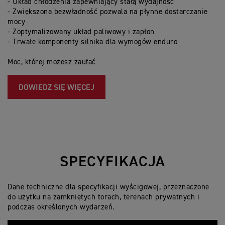
- Układ chłodzenia zapewniający stałą wydajność
- 
- Zwiększona bezwładność pozwala na płynne dostarczanie
w
mocy
- 
- Zoptymalizowany układ paliwowy i zapłon
- 
- Trwałe komponenty silnika dla wymogów enduro
-
z
Moc, której możesz zaufać
Pr
DOWIEDZ SIĘ WIĘCEJ
SPECYFIKACJA
Dane techniczne dla specyfikacji wyścigowej, przeznaczone
do użytku na zamkniętych torach, terenach prywatnych i
podczas określonych wydarzeń.