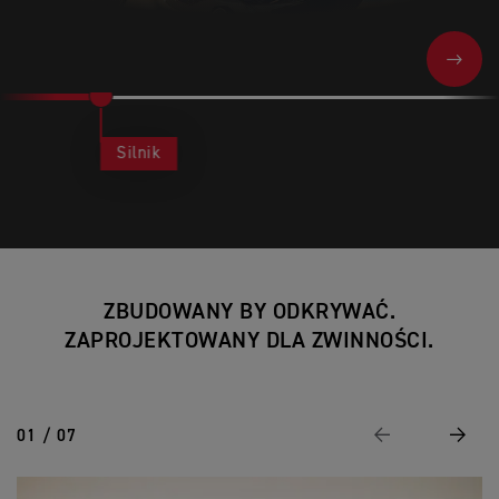
NEXT
Silnik
ZBUDOWANY BY ODKRYWAĆ.
ZAPROJEKTOWANY DLA ZWINNOŚCI.
01 / 07
Wstecz
Nastę