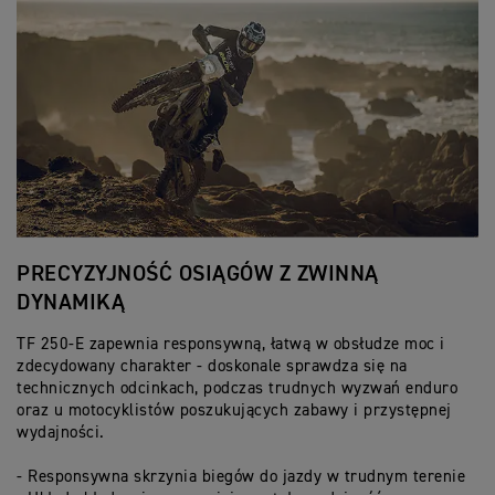
PRECYZYJNOŚĆ OSIĄGÓW Z ZWINNĄ
Z
DYNAMIKĄ
T
TF 250-E zapewnia responsywną, łatwą w obsłudze moc i
Le
zdecydowany charakter - doskonale sprawdza się na
pr
technicznych odcinkach, podczas trudnych wyzwań enduro
en
oraz u motocyklistów poszukujących zabawy i przystępnej
te
wydajności.
- 
- Responsywna skrzynia biegów do jazdy w trudnym terenie
do