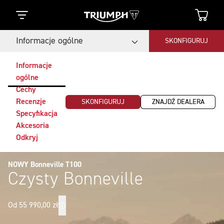
Informacje ogólne
SKONFIGURUJ
Informacje
ogólne
Cechy
Recenzje
SKONFIGURUJ
ZNAJDŹ DEALERA
Specyfikacja
Akcesoria
Odkryj
NOWY Bonneville T100
Czysty Bonneville
Od 55 990,00 zł