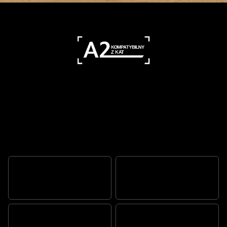
Piękna ewolucja ponadczasowego
Bonneville'a.
Z MOŻLIWOŚCIĄ
ZAWSZE KULTOWY
CUSTOMIZACJI
TWOJA PODRÓŻ. TWOJA