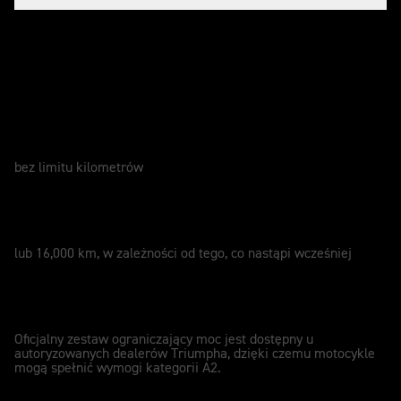
Zadbaj o swój motocykl
GWARANCJA
2 Lata
bez limitu kilometrów
SERWIS
12 miesięcy
lub 16,000 km, w zależności od tego, co nastąpi wcześniej
KOMPATYBILNY Z KAT.A2
A2
Oficjalny zestaw ograniczający moc jest dostępny u
autoryzowanych dealerów Triumpha, dzięki czemu motocykle
mogą spełnić wymogi kategorii A2.