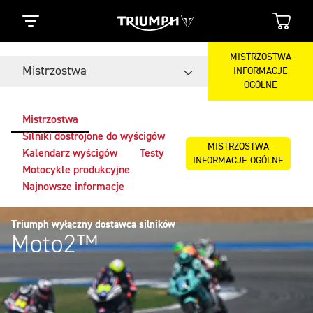
MISTRZOSTWA
Mistrzostwa
INFORMACJE
OGÓLNE
Mistrzostwa
Silniki dostrojone do wyścigów
MISTRZOSTWA
Kalendarz wyścigów
Testy
INFORMACJE OGÓLNE
Motocykle produkcyjne
Najnowsze informacje
Triumph wyłączny dostawca silników
Moto2™