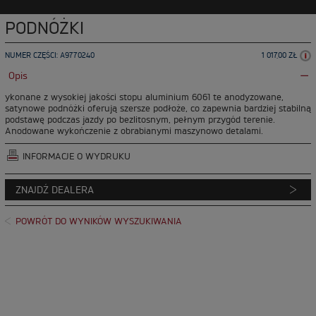
PODNÓŻKI
NUMER CZĘŚCI: A9770240
1 017,00 ZŁ
Opis
ykonane z wysokiej jakości stopu aluminium 6061 te anodyzowane,
satynowe podnóżki oferują szersze podłoże, co zapewnia bardziej stabilną
podstawę podczas jazdy po bezlitosnym, pełnym przygód terenie.
Anodowane wykończenie z obrabianymi maszynowo detalami.
INFORMACJE O WYDRUKU
ZNAJDŹ DEALERA
POWRÓT DO WYNIKÓW WYSZUKIWANIA