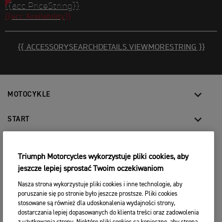
{{acc.PriceString}}
{{acc.Availability}}
{{ ACCESSORYSEARCHDETAILS.VIEWMORESTRING }}
MOTOCYKLE
START
FOR THE RIDE
Triumph Motorcycles wykorzystuje pliki cookies, aby
UŻYTKOWNICY
jeszcze lepiej sprostać Twoim oczekiwaniom
Nasza strona wykorzystuje pliki cookies i inne technologie, aby
poruszanie się po stronie było jeszcze prostsze. Pliki cookies
stosowane są również dla udoskonalenia wydajności strony,
FACEBOOK
TWITTER
YOUTUBE
INSTAGRAM
dostarczania lepiej dopasowanych do klienta treści oraz zadowolenia