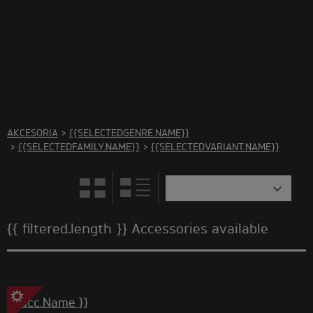
Brak akcesoriów w tej kategorii. Proszę wybrać inną
kategorię.
AKCESORIA
>
{{SELECTEDGENRE.NAME}}
>
{{SELECTEDFAMILY.NAME}}
>
{{SELECTEDVARIANT.NAME}}
{{ filtered.length }} Accessories available
{{ acc.Name }}