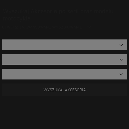
Wyszukaj Akcesoria po serii oraz modelu
motocykla
OTWÓRZ ZAAWANSOWANE WYSZUKIWANIE
WYSZUKAJ AKCESORIA