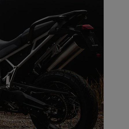
 hamulcowe Monobloc Brembo
bami pracy, układ ABS z
mbo z jednym tłokiem, układ
ia zakrętów
owym prędkościomierzem,
branego biegu, wskaźnikiem
otoczenia, zegarem i trybami