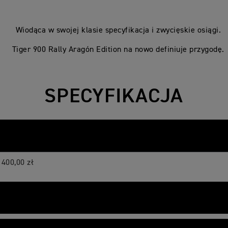
Wiodąca w swojej klasie specyfikacja i zwycięskie osiągi.
Tiger 900 Rally Aragón Edition na nowo definiuje przygodę.
SPECYFIKACJA
 400,00 zł
zony cieczą, 12-zaworowy, DOHC, z 3 cylindrami w układzie rz