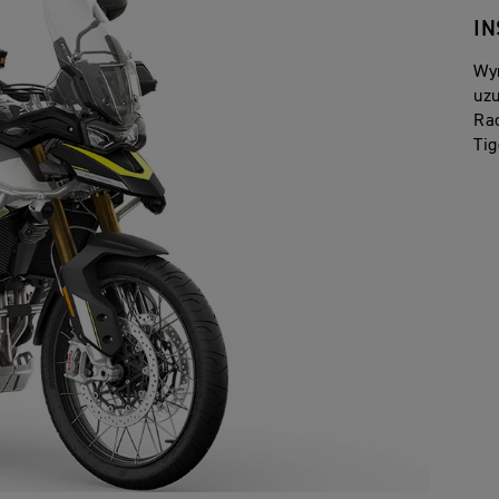
I
Wy
uzu
Rac
Tig