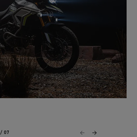
 / 07
Wstecz
Następny