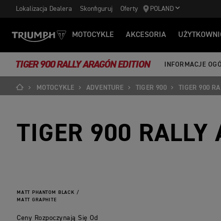
Lokalizacja Dealera
Skonfiguruj
Oferty
POLAND
MOTOCYKLE
AKCESORIA
UŻYTKOWNI
TIGER 900 RALLY ARAGÓN EDITION
INFORMACJE OG
MOTOCYKLE
ADVENTURE
TIGER 900
TIGER 900 R
TIGER 900 RALLY
MATT PHANTOM BLACK /
MATT GRAPHITE
Ceny Rozpoczynają Się Od