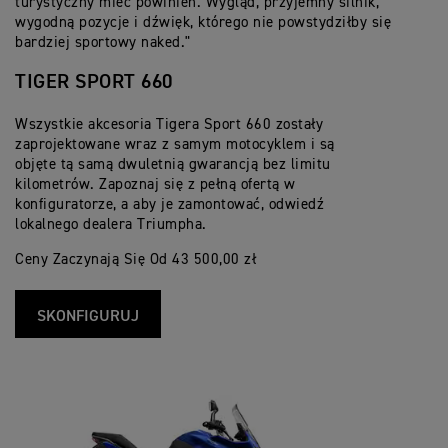
turystyczny mieć powinien. Wygląd, przyjemny silnik,
po
wygodną pozycje i dźwięk, którego nie powstydziłby się
w 
bardziej sportowy naked."
TIGER SPORT 660
Wszystkie akcesoria Tigera Sport 660 zostały
zaprojektowane wraz z samym motocyklem i są
objęte tą samą dwuletnią gwarancją bez limitu
kilometrów. Zapoznaj się z pełną ofertą w
konfiguratorze, a aby je zamontować, odwiedź
lokalnego dealera Triumpha.
Ceny Zaczynają Się Od 43 500,00 zł
SKONFIGURUJ