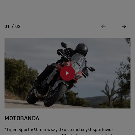
01 / 02
Wstecz
Nastę
PLAY
MOTOBANDA
M
"Tiger Sport 660 ma wszystko co motocykl sportowo-
"N