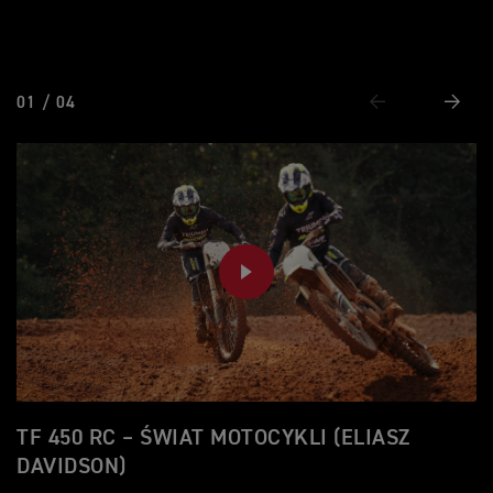
01 / 04
Wstecz
Nastę
PLAY
TF 450 RC – ŚWIAT MOTOCYKLI (ELIASZ
T
DAVIDSON)
„J