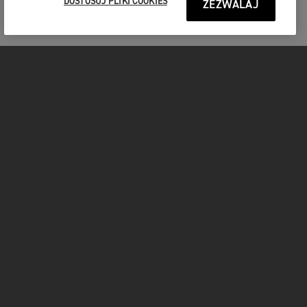
DOSTOSUJ PLIKI COOKIES
ZEZWALAJ
MOTOCYKLE
START
FOR THE RIDE
UŻYTKOWNICY
FACEBOOK
TWITTER
YOUTUBE
INSTAGRAM