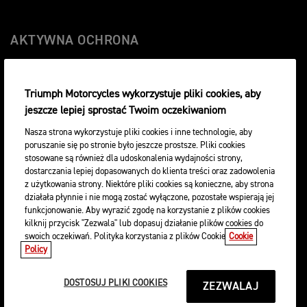
AKTYWNA OCHRONA
Triumph Motorcycles wykorzystuje pliki cookies, aby
Twój Trident 660 jest bez wątpienia Twoją cenną własnością,
dlatego chcesz, aby pozostał chroniony i w nieskazitelnym
jeszcze lepiej sprostać Twoim oczekiwaniom
stanie. Oryginalne akcesoria Triumph'a obejmują szereg
Nasza strona wykorzystuje pliki cookies i inne technologie, aby
produktów zaprojektowanych właśnie w tym celu.
poruszanie się po stronie było jeszcze prostsze. Pliki cookies
stosowane są również dla udoskonalenia wydajności strony,
Specjalnie zaprojektowane dla Tridenta 660 crash pady ramy
dostarczania lepiej dopasowanych do klienta treści oraz zadowolenia
zapewniają dodatkową ochronę w razie upadku. Wykonane
z użytkowania strony. Niektóre pliki cookies są konieczne, aby strona
jako dwuczęściowa konstrukcja z wytrzymałego nylonu z
działała płynnie i nie mogą zostać wyłączone, pozostałe wspierają jej
subtelnym, wytłoczonym logo Triumph'a.
funkcjonowanie. Aby wyrazić zgodę na korzystanie z plików cookies
kilknij przycisk "Zezwala" lub dopasuj działanie plików cookies do
Wykonane metodą CNC, ochraniacze przedniego zawieszenia,
swoich oczekiwań. Polityka korzystania z plików Cookie
Cookie
wyposażone w anodowane, aluminiowe przekładki z laserowo
Policy
grawerowanymi detalami i acetylowymi suwakami, chronią
golenie widelca przed uszkodzeniami.
DOSTOSUJ PLIKI COOKIES
ZEZWALAJ