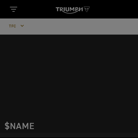
TFC
$NAME