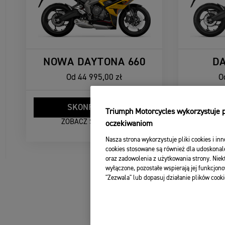
NOWA DAYTONA 660
DA
Od
44 995,00 zł
O
SKONFIGURUJ
S
Triumph Motorcycles wykorzystuje pl
ZOBACZ SZCZEGÓŁY
ZO
oczekiwaniom
Nasza strona wykorzystuje pliki cookies i inn
cookies stosowane są również dla udoskonale
oraz zadowolenia z użytkowania strony. Niekt
wyłączone, pozostałe wspierają jej funkcjono
"Zezwala" lub dopasuj działanie plików cooki