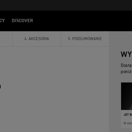
CY
DISCOVER
4
.
AKCESORIA
5
.
PODSUMOWANIE
WY
Dostę
poniż
O
JET 
W sta