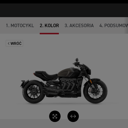
1
.
MOTOCYKL
2
.
KOLOR
3
.
AKCESORIA
4
.
PODSUMOW
WRÓĆ