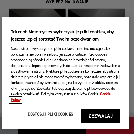
WYBIERZ MALOWANIE
Triumph Motorcycles wykorzystuje pliki cookies, aby
jeszcze lepiej sprostać Twoim oczekiwaniom
IRONSTONE / STORM GREY
SAPPHIRE BLACK / GRAPHITE
Nasza strona wykorzystuje pliki cookies i inne technologie, aby
poruszanie się po stronie było jeszcze prostsze. Pliki cookies
W standardzie
W standardzie
stosowane są również dla udoskonalenia wydajności strony,
dostarczania lepiej dopasowanych do klienta treści oraz zadowolenia
z użytkowania strony. Niektóre pliki cookies są konieczne, aby strona
działała płynnie i nie mogą zostać wyłączone, pozostałe wspierają jej
funkcjonowanie. Aby wyrazić zgodę na korzystanie z plików cookies
kilknij przycisk "Zezwala" lub dopasuj działanie plików cookies do
swoich oczekiwań. Polityka korzystania z plików Cookie
Cookie
Policy
CARNIVAL RED / SAPPHIRE
BLACK
W standardzie
DOSTOSUJ PLIKI COOKIES
ZEZWALAJ
118 900,00 zł
DALEJ