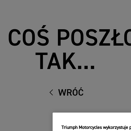
 COŚ POSZŁ
TAK...
WRÓĆ
Triumph Motorcycles wykorzystuje pl