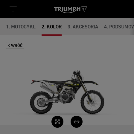
1
.
MOTOCYKL
2
.
KOLOR
3
.
AKCESORIA
4
.
PODSUMOW
WRÓĆ