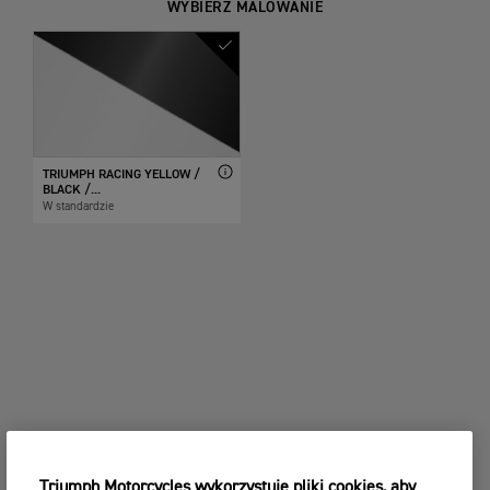
WYBIERZ MALOWANIE
TRIUMPH RACING YELLOW /
BLACK /...
W standardzie
Triumph Motorcycles wykorzystuje pliki cookies, aby