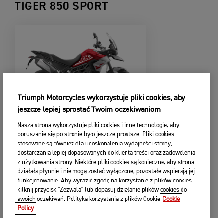
TIGER 850 SPORT
Triumph Motorcycles wykorzystuje pliki cookies, aby
jeszcze lepiej sprostać Twoim oczekiwaniom
TIGER 850 SPORT
Nasza strona wykorzystuje pliki cookies i inne technologie, aby
Od
55 500,00 zł
poruszanie się po stronie było jeszcze prostsze. Pliki cookies
stosowane są również dla udoskonalenia wydajności strony,
dostarczania lepiej dopasowanych do klienta treści oraz zadowolenia
SKONFIGURUJ
z użytkowania strony. Niektóre pliki cookies są konieczne, aby strona
działała płynnie i nie mogą zostać wyłączone, pozostałe wspierają jej
ZOBACZ SZCZEGÓŁY
funkcjonowanie. Aby wyrazić zgodę na korzystanie z plików cookies
kilknij przycisk "Zezwala" lub dopasuj działanie plików cookies do
swoich oczekiwań. Polityka korzystania z plików Cookie
Cookie
Policy