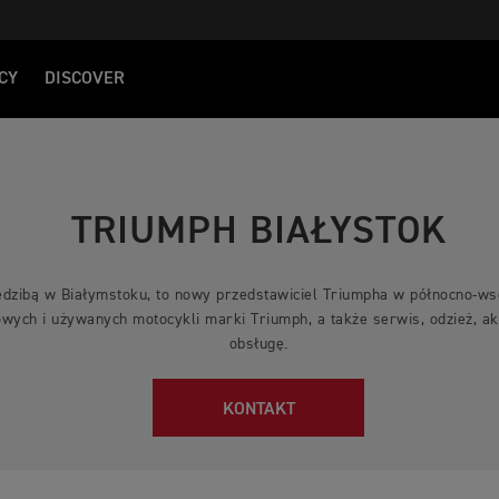
CY
DISCOVER
TRIUMPH BIAŁYSTOK
edzibą w Białymstoku, to nowy przedstawiciel Triumpha w północno-wsc
wych i używanych motocykli marki Triumph, a także serwis, odzież, a
obsługę.
KONTAKT