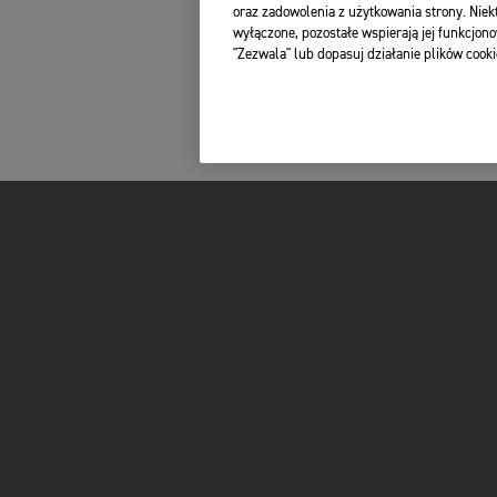
oraz zadowolenia z użytkowania strony. Niekt
wyłączone, pozostałe wspierają jej funkcjono
"Zezwala" lub dopasuj działanie plików cooki
FOR THE RIDE
UŻYTKOWNICY
MARKA
MY TRIUMPH AP
WYŚCIGI
WHAT3WORDS