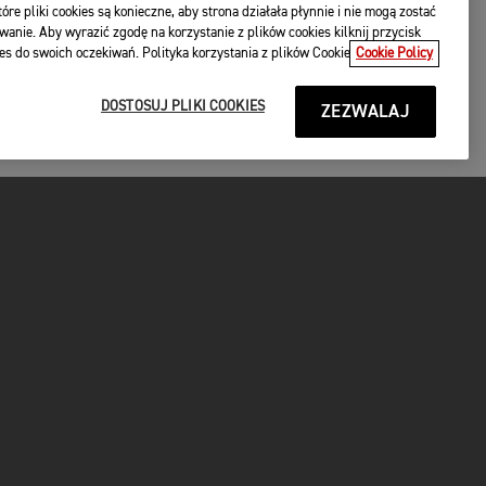
óre pliki cookies są konieczne, aby strona działała płynnie i nie mogą zostać
wanie. Aby wyrazić zgodę na korzystanie z plików cookies kilknij przycisk
es do swoich oczekiwań. Polityka korzystania z plików Cookie
Cookie Policy
DOSTOSUJ PLIKI COOKIES
ZEZWALAJ
P