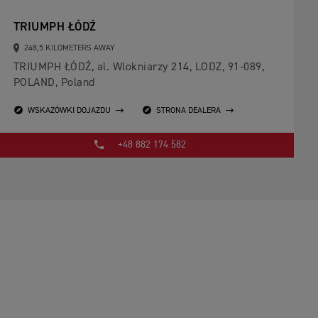
TRIUMPH ŁÓDŹ
248,5 KILOMETERS AWAY
TRIUMPH ŁÓDŹ, al. Wlokniarzy 214, LODZ, 91-089,
POLAND, Poland
WSKAZÓWKI DOJAZDU
STRONA DEALERA
+48 882 174 582