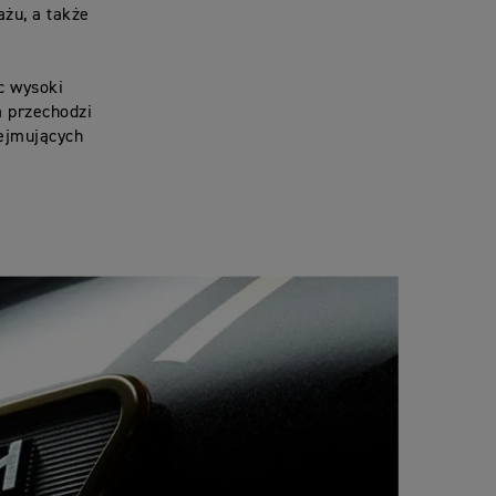
żu, a także
c wysoki
a przechodzi
bejmujących