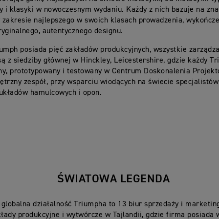
y i klasyki w nowoczesnym wydaniu. Każdy z nich bazuje na zna
zakresie najlepszego w swoich klasach prowadzenia, wykończe
oryginalnego, autentycznego designu.
umph posiada pięć zakładów produkcyjnych, wszystkie zarządza
ą z siedziby głównej w Hinckley, Leicestershire, gdzie każdy Tr
ny, prototypowany i testowany w Centrum Doskonalenia Projek
trzny zespół, przy wsparciu wiodących na świecie specjalistów
 układów hamulcowych i opon.
ŚWIATOWA LEGENDA
globalna działalność Triumpha to 13 biur sprzedaży i marketin
kłady produkcyjne i wytwórcze w Tajlandii, gdzie firma posiada