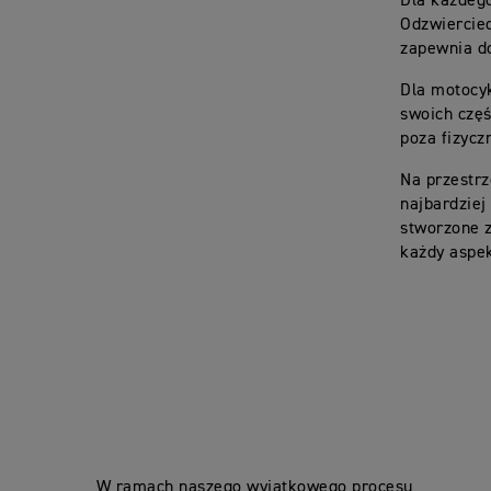
Dla każdego
Odzwiercied
zapewnia do
Dla motocyk
swoich częś
poza fizycz
Na przestrz
najbardziej
stworzone z
każdy aspek
W ramach naszego wyjątkowego procesu