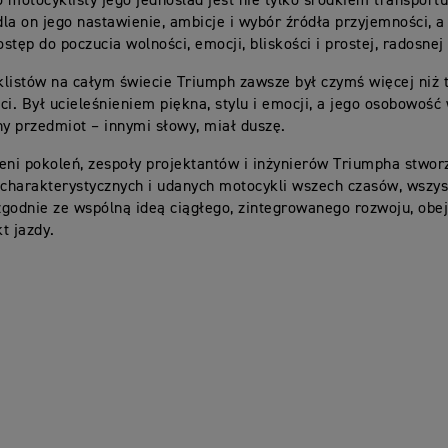
 motocyklisty jego jednoślad jest nie tylko środkiem transportu
la on jego nastawienie, ambicje i wybór źródła przyjemności, a
stęp do poczucia wolności, emocji, bliskości i prostej, radosne
listów na całym świecie Triumph zawsze był czymś więcej niż 
ci. Był ucieleśnieniem piękna, stylu i emocji, a jego osobowość
ny przedmiot – innymi słowy, miał duszę.
eni pokoleń, zespoły projektantów i inżynierów Triumpha stworz
 charakterystycznych i udanych motocykli wszech czasów, wszys
godnie ze wspólną ideą ciągłego, zintegrowanego rozwoju, ob
t jazdy.