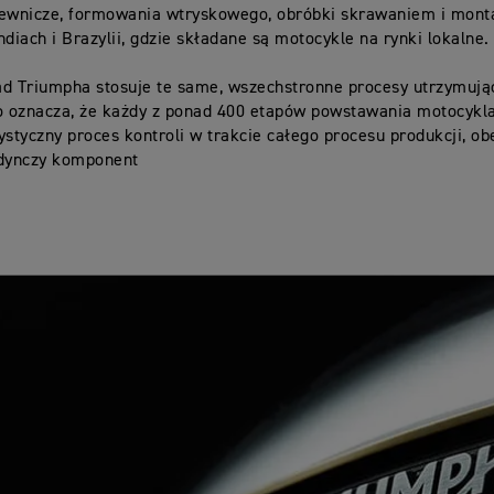
lewnicze, formowania wtryskowego, obróbki skrawaniem i monta
ndiach i Brazylii, gdzie składane są motocykle na rynki lokalne.
ad Triumpha stosuje te same, wszechstronne procesy utrzymują
o oznacza, że każdy z ponad 400 etapów powstawania motocykl
ystyczny proces kontroli w trakcie całego procesu produkcji, o
edynczy komponent