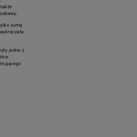
.
 także
j zabawy.
tylko sumą
 wykraczała
yły jedne z
tkie
ejmującego