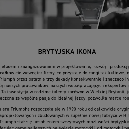
BRYTYJSKA IKONA
ę etosem i zaangażowaniem w projektowanie, rozwój i produkcję
całkowicie wewnątrz firmy, co przystaje do rangi tak kultowej 
Triumph przez ostatnie trzy dekady konsekwentnie i znacząco 
ój naszych pracowników, naszych współpracujących ekspertów 
 Ta inwestycja w rodzime talenty zarówno w Wielkiej Brytanii, j
łączona ze wspólną pasją do idealnej jazdy, pozwoliła marce ros
 era Triumpha rozpoczęła się w 1990 roku od całkowicie orygi
aprojektowanych i zbudowanych w zupełnie nowej fabryce w Hi
Triumph stał się uosobieniem szczytowych możliwości brytyjski
 oferując gamę najlepszych na świecie motocykli, od motocykli t