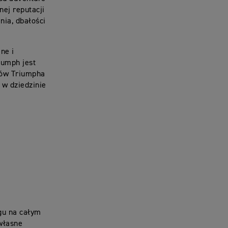
nej reputacji
nia, dbałości
ne i
iumph jest
tów Triumpha
 w dziedzinie
gu na całym
 własne