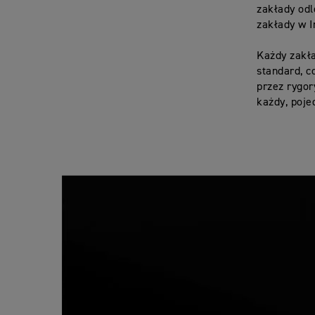
zakłady od
zakłady w I
Każdy zakł
standard, c
przez rygor
każdy, poj