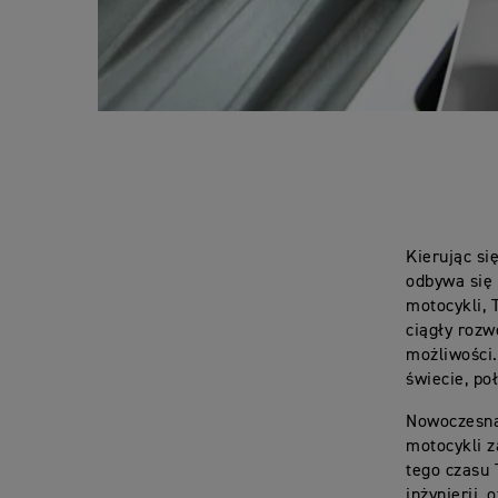
Kierując si
odbywa się 
motocykli, 
ciągły rozw
możliwości.
świecie, po
Nowoczesna
motocykli z
tego czasu 
inżynierii,