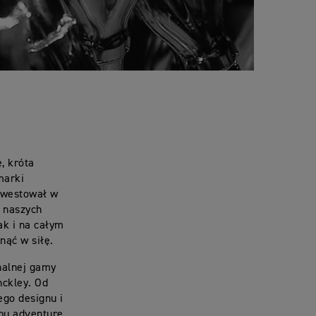
, króta
marki
inwestował w
i naszych
ak i na całym
nąć w siłę.
nalnej gamy
nckley. Od
ego designu i
ypu adventure