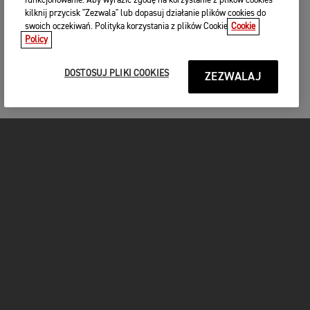
funkcjonowanie. Aby wyrazić zgodę na korzystanie z plików cookies
kilknij przycisk "Zezwala" lub dopasuj działanie plików cookies do
swoich oczekiwań. Polityka korzystania z plików Cookie
Cookie
Policy
DOSTOSUJ PLIKI COOKIES
ZEZWALAJ
MOTOCYKLE
START
FOR THE RIDE