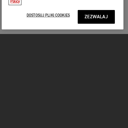
Policy
DOSTOSUJ PLIKI COOKIES
ZEZWALAJ
MOTOCYKLE
START
FOR THE RIDE
UŻYTKOWNICY
FACEBOOK
TWITTER
YOUTUBE
INSTAGRAM