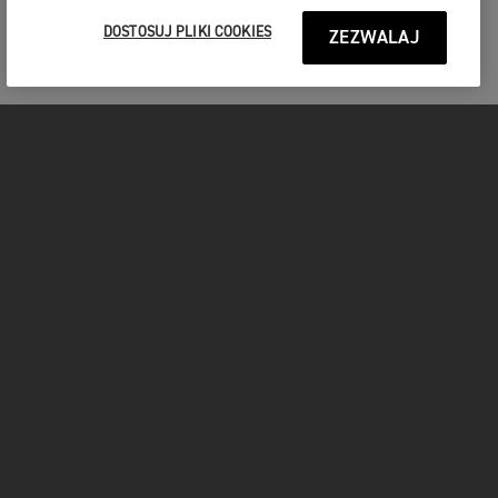
DOSTOSUJ PLIKI COOKIES
ZEZWALAJ
MOTOCYKLE
START
FOR THE RIDE
UŻYTKOWNICY