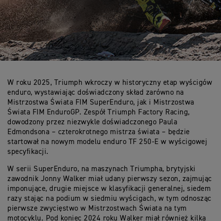
W roku 2025, Triumph wkroczy w historyczny etap wyścigów
enduro, wystawiając doświadczony skład zarówno na
Mistrzostwa Świata FIM SuperEnduro, jak i Mistrzostwa
Świata FIM EnduroGP. Zespół Triumph Factory Racing,
dowodzony przez niezwykle doświadczonego Paula
Edmondsona – czterokrotnego mistrza świata – będzie
startował na nowym modelu enduro TF 250-E w wyścigowej
specyfikacji.
W serii SuperEnduro, na maszynach Triumpha, brytyjski
zawodnik Jonny Walker miał udany pierwszy sezon, zajmując
imponujące, drugie miejsce w klasyfikacji generalnej, siedem
razy stając na podium w siedmiu wyścigach, w tym odnosząc
pierwsze zwycięstwo w Mistrzostwach Świata na tym
motocyklu. Pod koniec 2024 roku Walker miał również kilka