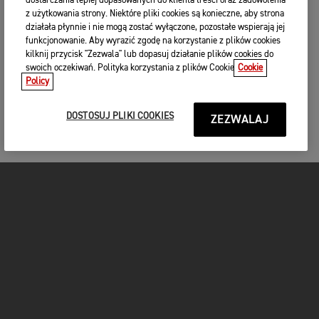
dostarczania lepiej dopasowanych do klienta treści oraz zadowolenia
z użytkowania strony. Niektóre pliki cookies są konieczne, aby strona
działała płynnie i nie mogą zostać wyłączone, pozostałe wspierają jej
funkcjonowanie. Aby wyrazić zgodę na korzystanie z plików cookies
kilknij przycisk "Zezwala" lub dopasuj działanie plików cookies do
swoich oczekiwań. Polityka korzystania z plików Cookie
Cookie
Policy
DOSTOSUJ PLIKI COOKIES
ZEZWALAJ
MOTOCYKLE
START