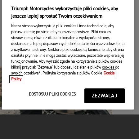
on przekraczać maksymalnej zalecanej wagi – w
Triumph Motorcycles wykorzystuje pliki cookies, aby
razie wątpliwości zajrzyj do Instrukcji.
jeszcze lepiej sprostać Twoim oczekiwaniom
Możesz uzyskać dostęp i pobrać kopię za darmo na
Nasza strona wykorzystuje pliki cookies i inne technologie, aby
tej stronie.
poruszanie się po stronie było jeszcze prostsze. Pliki cookies
stosowane są również dla udoskonalenia wydajności strony,
dostarczania lepiej dopasowanych do klienta treści oraz zadowolenia
INSTRUKCJA
z użytkowania strony. Niektóre pliki cookies są konieczne, aby strona
działała płynnie i nie mogą zostać wyłączone, pozostałe wspierają jej
funkcjonowanie. Aby wyrazić zgodę na korzystanie z plików cookies
kilknij przycisk "Zezwala" lub dopasuj działanie plików cookies do
swoich oczekiwań. Polityka korzystania z plików Cookie
Cookie
Policy
DOSTOSUJ PLIKI COOKIES
ZEZWALAJ
Równomierne rozłożenie bagażu zapewni maksymalną