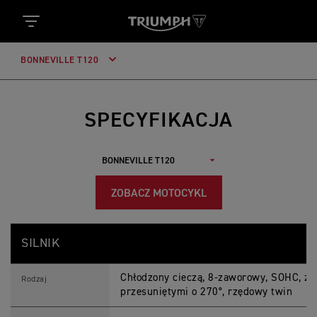
BONNEVILLE T120
SPECYFIKACJA
ZOBACZ MOTOCYKL
B
Feature
Details
O
SILNIK
N
N
E
Chłodzony cieczą, 8-zaworowy, SOHC, z
V
Rodzaj
I
przesuniętymi o 270°, rzędowy twin
L
L