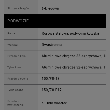
6-biegowa
Skrzynia biegów
PODWOZIE
Rurowa stalowa, podwójna kołyska
Rama
Dwustronna
Wahacz
Aluminiowe obręcze 32-szprychowe, 18 x
Przednie koło
Aluminiowe obręcze 32-szprychowe, 17 x
Tylne koło
100/90-18
Przednia opona
150/70 R17
Tylna opona
Przednie
41 mm widelec
zawieszenie