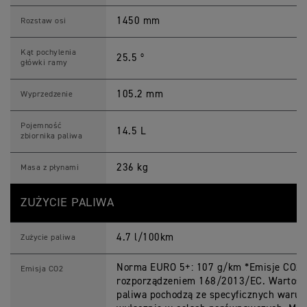
1450 mm
Rozstaw osi
Kąt pochylenia
25.5 º
główki ramy
105.2 mm
Wyprzedzenie
Pojemność
14.5 L
zbiornika paliwa
236 kg
Masa z płynami
ZUŻYCIE PALIWA
4.7 l/100km
Zużycie paliwa
Norma EURO 5+: 107 g/km *Emisje CO2 i 
Emisja CO2
rozporządzeniem 168/2013/EC. Wartości
paliwa pochodzą ze specyficznych warun