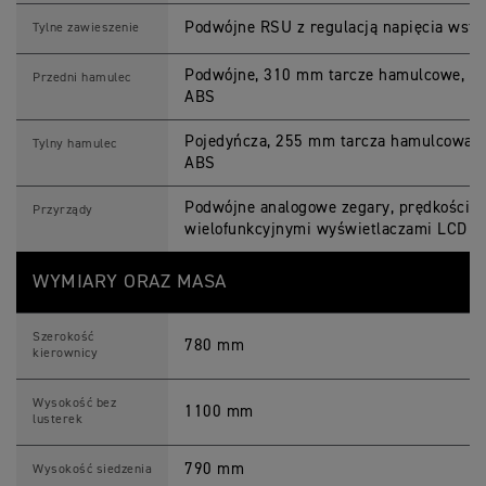
Podwójne RSU z regulacją napięcia wst
Tylne zawieszenie
Podwójne, 310 mm tarcze hamulcowe, 2-t
Przedni hamulec
ABS
Pojedyńcza, 255 mm tarcza hamulcowa, 2
Tylny hamulec
ABS
Podwójne analogowe zegary, prędkościom
Przyrządy
wielofunkcyjnymi wyświetlaczami LCD
WYMIARY ORAZ MASA
Szerokość
780 mm
kierownicy
Wysokość bez
1100 mm
lusterek
790 mm
Wysokość siedzenia