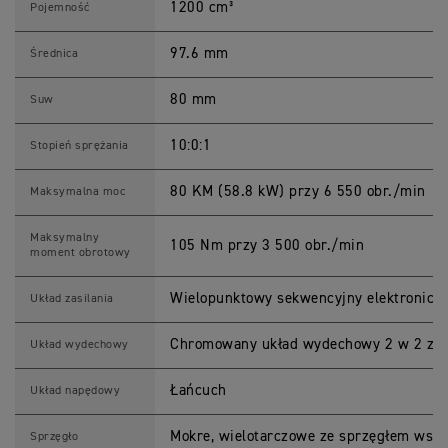
1200 cm³
E
Pojemność
T
1
2
97.6 mm
Średnica
0
S
p
80 mm
Suw
e
c
y
10:0:1
Stopień sprężania
f
i
k
80 KM (58.8 kW) przy 6 550 obr./min
Maksymalna moc
a
c
j
Maksymalny
105 Nm przy 3 500 obr./min
a
moment obrotowy
Wielopunktowy sekwencyjny elektroniczn
Układ zasilania
Chromowany układ wydechowy 2 w 2 z 
Układ wydechowy
Łańcuch
Układ napędowy
Mokre, wielotarczowe ze sprzęgłem ws
Sprzęgło