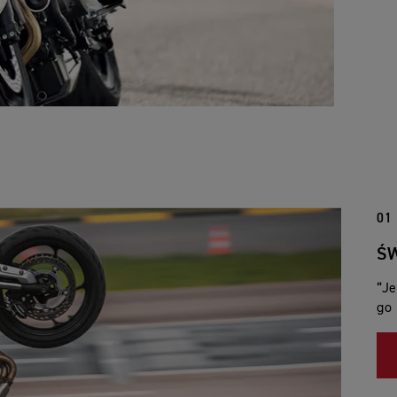
01
Ś
“Je
go