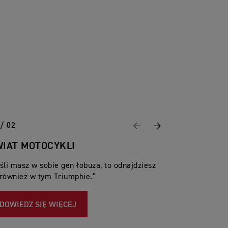
 / 02
Wstecz
Następny
WIAT MOTOCYKLI
śli masz w sobie gen łobuza, to odnajdziesz
 również w tym Triumphie.”
DOWIEDZ SIĘ WIĘCEJ