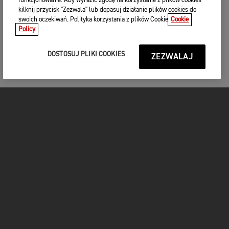
funkcjonowanie. Aby wyrazić zgodę na korzystanie z plików cookies
kilknij przycisk "Zezwala" lub dopasuj działanie plików cookies do
swoich oczekiwań. Polityka korzystania z plików Cookie
Cookie
Policy
DOSTOSUJ PLIKI COOKIES
ZEZWALAJ
MOTOCYKLE
START
FOR THE RIDE