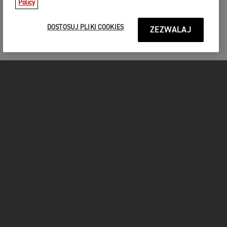
Policy
DOSTOSUJ PLIKI COOKIES
ZEZWALAJ
MOTOCYKLE
START
FOR THE RIDE
UŻYTKOWNICY
FACEBOOK
TWITTER
YOUTUBE
INSTAGRAM