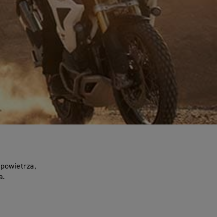
 powietrza,
a.