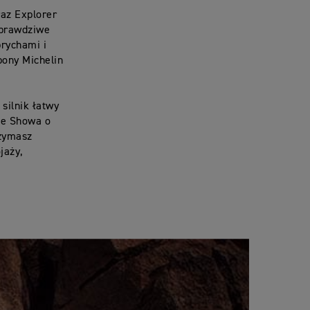
raz Explorer
, prawdziwe
prychami i
pony Michelin
silnik łatwy
ie Showa o
rzymasz
jaży,