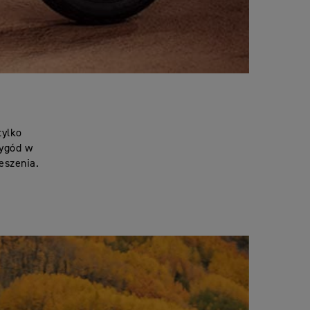
tylko
zygód w
eszenia.