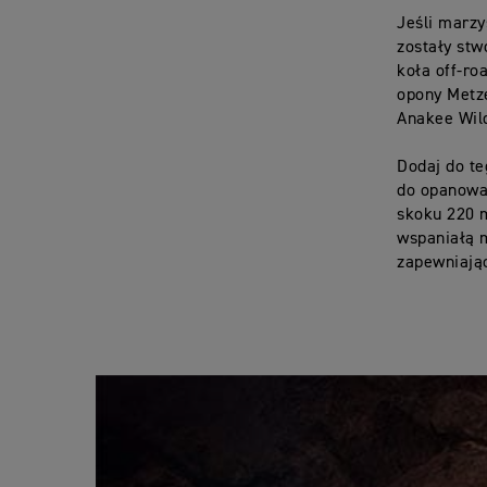
Jeśli marzy
zostały stw
koła off-r
opony Metze
Anakee Wil
Dodaj do te
do opanowa
skoku 220 m
wspaniałą 
zapewniając