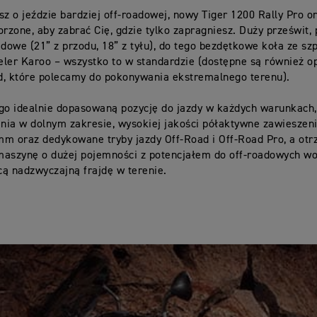
sz o jeździe bardziej off-roadowej, nowy Tiger 1200 Rally Pro o
orzone, aby zabrać Cię, gdzie tylko zapragniesz. Duży prześwit
oadowe
(21” z przodu, 18” z tyłu), do tego bezdętkowe koła ze sz
ler Karoo – wszystko to w standardzie (dostępne są również o
d, które polecamy do pokonywania ekstremalnego terenu).
go idealnie dopasowaną pozycję do jazdy w każdych warunkach, 
nia w dolnym zakresie, wysokiej jakości półaktywne zawieszen
m oraz dedykowane tryby jazdy Off-Road i Off-Road Pro, a ot
maszynę o dużej pojemności z potencjałem do off-roadowych wo
ą nadzwyczajną frajdę w terenie.