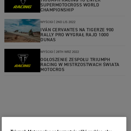
TRIUMPH RACING TO ENTER
SUPERMOTOCROSS WORLD
CHAMPIONSHIP
WYŚCIGI |
2ND LIS 2022
IVÁN CERVANTES NA TIGERZE 900
RALLY PRO WYGRAŁ RAJD 1000
DUNAS
WYŚCIGI |
28TH WRZ 2022
OGŁOSZENIE ZESPOŁU TRIUMPH
RACING W MISTRZOSTWACH ŚWIATA
MOTOCROS