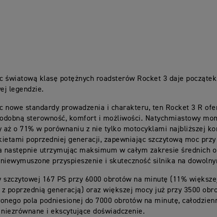
c światową klasę potężnych roadsterów Rocket 3 daje początek
ej legendzie.
 nowe standardy prowadzenia i charakteru, ten Rocket 3 R ofe
odobną sterowność, komfort i możliwości. Natychmiastowy mo
y aż o 71% w porównaniu z nie tylko motocyklami najbliższej kon
ietami poprzedniej generacji, zapewniając szczytową moc prz
 a następnie utrzymując maksimum w całym zakresie średnich o
niewymuszone przyspieszenie i skuteczność silnika na dowolny
y szczytowej 167 PS przy 6000 obrotów na minutę (11% większe
z poprzednią generacją) oraz większej mocy już przy 3500 obr
onego pola podniesionej do 7000 obrotów na minutę, całodzien
 niezrównane i ekscytujące doświadczenie.