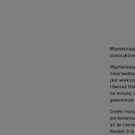
Wyznaczają
motocyklow
Wyznaczając
nieprawdop
jest większ
również Rak
na minutę,
gwarantuje 
Dzięki moc
porównaniu 
aż do czerw
Rocket 3 to