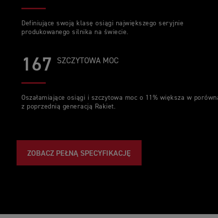
Definiujące swoją klasę osiągi największego seryjnie
produkowanego silnika na świecie.
167
SZCZYTOWA MOC
Oszałamiające osiągi i szczytowa moc o 11% większa w porówn
z poprzednią generacją Rakiet.
ZOBACZ PEŁNĄ SPECYFIKACJĘ