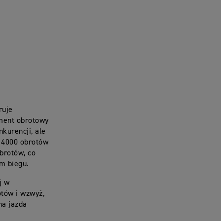
ruje
ment obrotowy
kurencji, ale
y 4000 obrotów
brotów, co
m biegu.
j w
otów i wzwyż,
na jazda