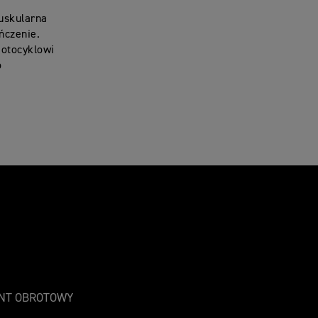
uskularna
ńczenie.
motocyklowi
o
NT OBROTOWY