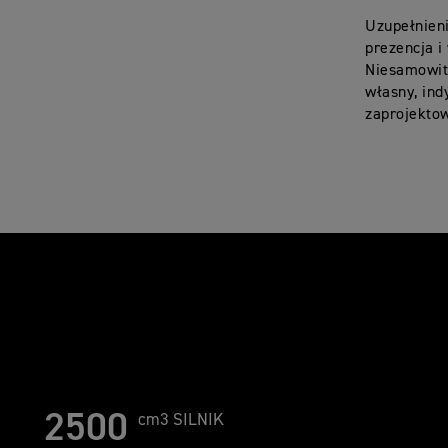
Uzupełnien
prezencja i
Niesamowite
własny, ind
zaprojekto
2500
cm3 SILNIK