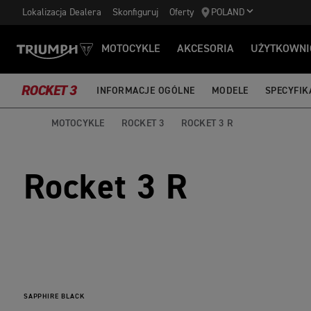
Lokalizacja Dealera
Skonfiguruj
Oferty
POLAND
MOTOCYKLE
AKCESORIA
UŻYTKOWNI
ROCKET 3
INFORMACJE OGÓLNE
MODELE
SPECYFIK
MOTOCYKLE
ROCKET 3
ROCKET 3 R
Rocket 3 R
SAPPHIRE BLACK