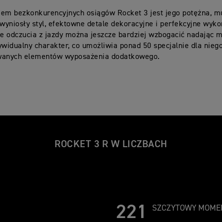
iem bezkonkurencyjnych osiągów Rocket 3 jest jego potężna, m
 wyniosły styl, efektowne detale dekoracyjne i perfekcyjne wyko
 odczucia z jazdy można jeszcze bardziej wzbogacić nadając 
ywidualny charakter, co umożliwia ponad 50 specjalnie dla nieg
wanych elementów wyposażenia dodatkowego.
ROCKET 3 R W LICZBACH
221
SZCZYTOWY MOME