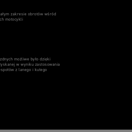
ałym zakresie obrotów wśród
ych motocykli
ezdnych możliwe było dzięki
uzyskanej w wyniku zastosowania
społów z lanego i kutego